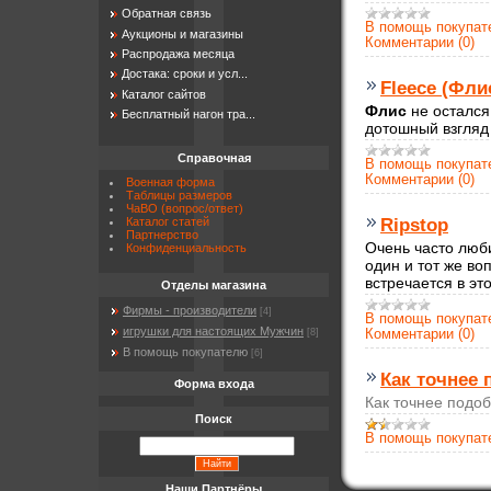
Обратная связь
В помощь покупа
Аукционы и магазины
Комментарии (0)
Распродажа месяца
Достака: сроки и усл...
Fleece (Фли
Каталог сайтов
Флис
не остался
Бесплатный нагон тра...
дотошный взгляд
Справочная
В помощь покупа
Комментарии (0)
Военная форма
Таблицы размеров
ЧаВО (вопрос/ответ)
Ripstop
Каталог статей
Партнерство
Очень часто люб
Конфиденциальность
один и тот же воп
встречается в э
Отделы магазина
Фирмы - производители
[4]
В помощь покупа
игрушки для настоящих Мужчин
Комментарии (0)
[8]
В помощь покупателю
[6]
Как точнее 
Форма входа
Как точнее подо
Поиск
В помощь покупа
Наши Партнёры