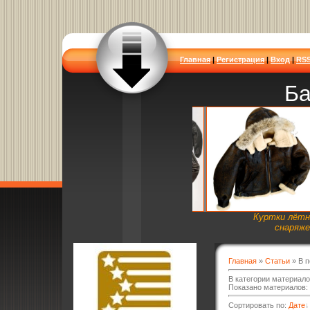
Главная
|
Регистрация
|
Вход
|
RS
Ба
Куртки лётн
снаряже
Главная
»
Статьи
» В 
В категории материал
Показано материалов
:
Сортировать по
:
Дате