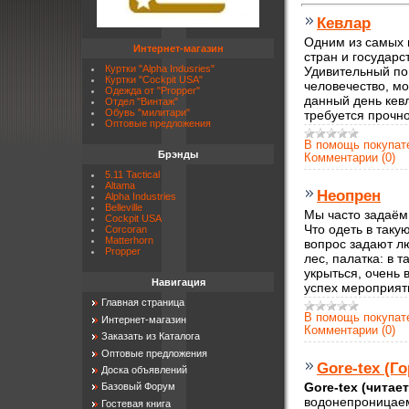
Кевлар
Одним из самых 
Интернет-магазин
стран и государс
Куртки "Alpha Indusries"
Удивительный по
Куртки "Cockpit USA"
человечество, мо
Одежда от "Propper"
данный день кевл
Отдел "Винтаж"
Обувь "милитари"
требуется прочно
Оптовые предложения
В помощь покупа
Брэнды
Комментарии (0)
5.11 Tactical
Altama
Неопрен
Alpha Industries
Belleville
Мы часто задаём 
Cockpit USA
Что одеть в таку
Corcoran
Matterhorn
вопрос задают л
Propper
лес, палатка: в 
укрыться, очень 
Навигация
успех мероприят
Главная страница
В помощь покупа
Интернет-магазин
Комментарии (0)
Заказать из Каталога
Оптовые предложения
Gore-tex (Го
Доска объявлений
Gore-tex (читает
Базовый Форум
водонепроницае
Гостевая книга