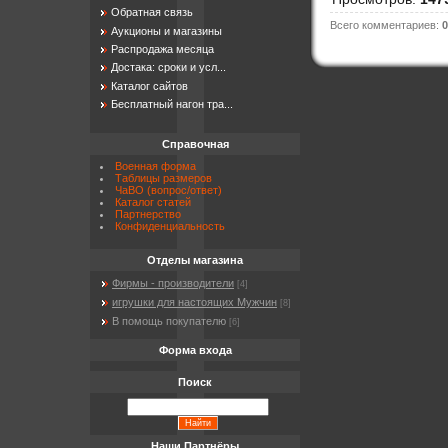
Обратная связь
Всего комментариев
:
0
Аукционы и магазины
Распродажа месяца
Достака: сроки и усл...
Каталог сайтов
Бесплатный нагон тра...
Справочная
Военная форма
Таблицы размеров
ЧаВО (вопрос/ответ)
Каталог статей
Партнерство
Конфиденциальность
Отделы магазина
Фирмы - производители
[4]
игрушки для настоящих Мужчин
[8]
В помощь покупателю
[6]
Форма входа
Поиск
Наши Партнёры