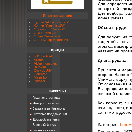
Для определени
поверх той одежд
Для подбора раз
Интернет-магазин
длина рукава.
Куртки "Alpha Indusries"
Куртки "Cockpit USA"
Обхват груди.
Одежда от "Propper"
Отдел "Винтаж"
Для получения э
Обувь "милитари"
Оптовые предложения
так, чтобы он л
этом сантиметр д
Брэнды
натянут, ни прови
5.11 Tactical
Длина рукава.
Altama
Alpha Industries
Belleville
При снятии мерки
Cockpit USA
стороне Вашего 
Corcoran
Matterhorn
Снимать мерку ну
Propper
От основания шеи
Вы предпочитает
Навигация
внешней стороне 
Главная страница
Как вариант, вы
Интернет-магазин
вам подходит, и 
Заказать из Каталога
сантиметр долже
Оптовые предложения
Доска объявлений
Категория
:
В пом
Базовый Форум
Гостевая книга
Просмотров
:
147