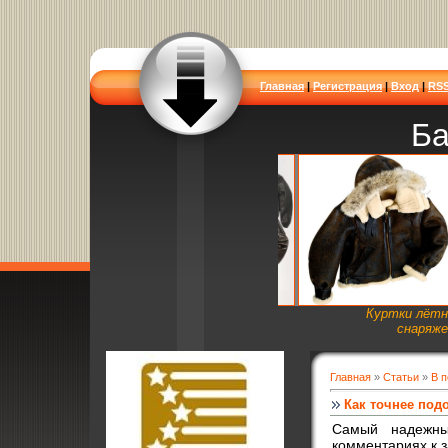
Главная
|
Регистрация
|
Вход
|
RS
Ба
Куртки лётн
снаряже
Главная
»
Статьи
»
В 
Как точнее под
Самый надежны
комментариях к з