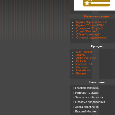
Интернет-магазин
Куртки "Alpha Indusries"
Куртки "Cockpit USA"
Одежда от "Propper"
Отдел "Винтаж"
Обувь "милитари"
Оптовые предложения
Брэнды
5.11 Tactical
Altama
Alpha Industries
Belleville
Cockpit USA
Corcoran
Matterhorn
Propper
Навигация
Главная страница
Интернет-магазин
Заказать из Каталога
Оптовые предложения
Доска объявлений
Базовый Форум