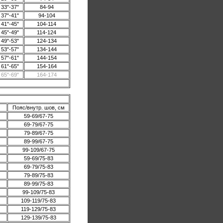
33"-37"
84-94
37"-41"
94-104
41"-45"
104-114
45"-49"
114-124
49"-53"
124-134
53"-57"
134-144
57"-61"
144-154
61"-65"
154-164
65"-69"
164-174
Пояс/внутр. шов, см
59-69/67-75
69-79/67-75
79-89/67-75
89-99/67-75
99-109/67-75
59-69/75-83
69-79/75-83
79-89/75-83
89-99/75-83
99-109/75-83
109-119/75-83
119-129/75-83
129-139/75-83