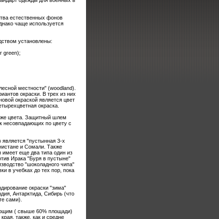
тандарт одежды для военных в
тва естественных фонов
днако чаще используется
ством установлены:
 green);
есной местности" (woodland).
иантов окраски. В трех из них
новой окраской является цвет
четырехцветная окраска.
 же цвета. Защитный шлем
ок несовпадающих по цвету с
 является "пустынная 3-х
анистане и Сомали. Также
я имеет еще два типа один из
отив Ирака "Буря в пустыне"
изводство "шоколадного чипа"
и в учебках до тех пор, пока
дирование окраски "зима"
ндия, Антарктида, Сибирь (что
е сами).
ающим ( свыше 60% площади)
рая, также, как и средне