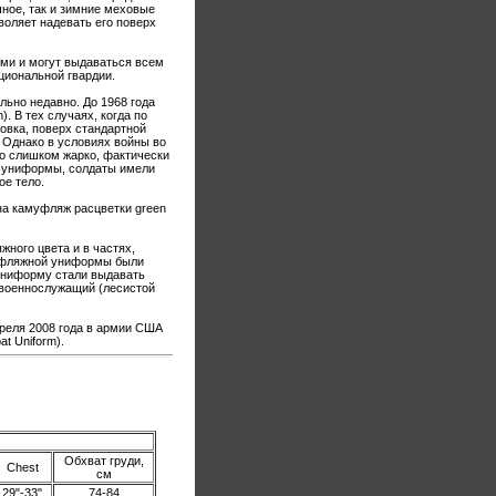
чное, так и зимние меховые
воляет надевать его поверх
ми и могут выдаваться всем
циональной гвардии.
ьно недавно. До 1968 года
. В тех случаях, когда по
овка, поверх стандартной
Однако в условиях войны во
ло слишком жарко, фактически
я униформы, солдаты имели
ое тело.
на камуфляж расцветки green
ного цвета и в частях,
муфляжной униформы были
униформу стали выдавать
 военнослужащий (лесистой
преля 2008 года в армии США
t Uniform).
Обхват груди,
Chest
см
29"-33"
74-84