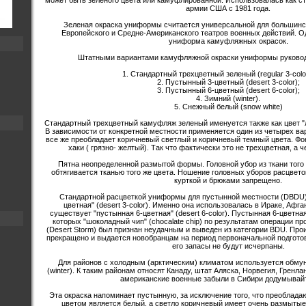
может быть зеленого цвета или камуфлированной. Использовалась как с
армии США с 1981 года.
Зеленая окраска униформы считается универсальной для большинс
Европейского и Средне-Американского театров военных действий. О
униформа камуфляжных окрасок.
Штатными вариантами камуфляжной окраски униформы руковод
1. Стандартный трехцветный зеленый (regular 3-color
2. Пустынный 3-цветный (desert 3-color);
3. Пустынный 6-цветный (desert 6-color);
4. Зимний (winter).
5. Снежный белый (snow white)
Стандартный трехцветный камуфляж зеленый именуется также как цвет "л
В зависимости от конкретной местности применяется один из четырех вар
все же преобладает коричневый светлый и коричневый темный цвета. Фо
хаки ( грязно- желтый). Так что фактически это не трехцветная, а 
Пятна неопределенной размытой формы. Головной убор из ткани того
обтягивается тканью того же цвета. Ношение головных уборов расцвет
курткой и брюками запрещено.
Стандартной расцветкой униформы для пустынной местности (DBDU)
цветная" (desert 3-color). Именно она использовалась в Ираке, Афг
существует "пустынная 6-цветная" (desert 6-color). Пустынная 6-цветна
которых "шоколадный чип" (chocalate chip) по результатам операции пр
(Desert Storm) был признан неудачным и выведен из категории BDU. Про
прекращено и выдается новобранцам на период первоначальной подготовк
его запасы не будут исчерпаны.
Для районов с холодным (арктическим) климатом используется обмун
(winter). К таким районам относят Канаду, штат Аляска, Норвегия, Гренла
американские военные забыли в Сибири додумывайт
Эта окраска напоминает пустынную, за исключение того, что преоблад
цветом является белый, а светло коричневый имеет очень размытые к