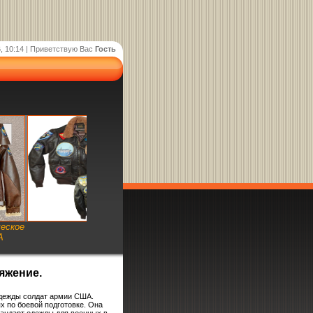
, 10:14 |
Приветствую Вас
Гость
ческое
А
яжение.
одежды солдат армии США.
х по боевой подготовке. Она