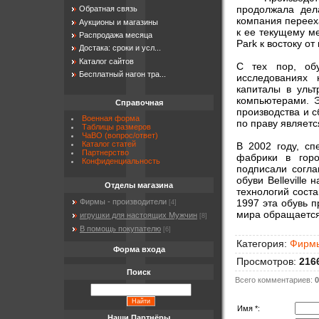
продолжала дел
Обратная связь
компания переехал
Аукционы и магазины
к ее текущему ме
Распродажа месяца
Park к востоку от
Достака: сроки и усл...
Каталог сайтов
С тех пор, обу
Бесплатный нагон тра...
исследованиях 
капиталы в ульт
компьютерами. 
Справочная
производства и с
Военная форма
по праву являет
Таблицы размеров
ЧаВО (вопрос/ответ)
Каталог статей
В 2002 году, сп
Партнерство
фабрики в горо
Конфиденциальность
подписали согл
обуви Belleville 
Отделы магазина
технологий соста
1997 эта обувь п
Фирмы - производители
[4]
мира обращается к
игрушки для настоящих Мужчин
[8]
В помощь покупателю
[6]
Категория
:
Фирмы
Форма входа
Просмотров
:
216
Поиск
Всего комментариев
:
0
Имя *:
Наши Партнёры