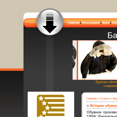
Главная
|
Регистрация
|
Вход
|
RS
Ба
Куртки лётн
снаряже
Главная
»
Статьи
»
Фи
История обувной
Обувное производ
1904г. Изначальн