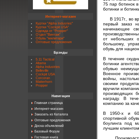
75 пар ботинок в
ботинки и ботинк
Интернет-магазин
В 1917г., во вре
первый заказ н
Куртки "Alpha Indusries"
Куртки "Cockpit USA"
начинающее сво
Одежда от "Propper"
производственные
Отдел "Винтаж"
от небольших о
Обувь "милитари"
Оптовые предложения
большому, упра
обувь для нацио
Брэнды
В течение скудн
5.11 Tactical
ботинки агентств
Altama
Alpha Industries
обувью неимущи
Belleville
Военное произв
Cockpit USA
войны, настоль
Corcoran
Matterhorn
своими продукт
Propper
вручили компании
производящих б
Навигация
награду. В теч
компанию за каче
Главная страница
Интернет-магазин
В 1950-х и 60-
Заказать из Каталога
спортивной обув
Оптовые предложения
боулинга под м
Доска объявлений
лучшим клиентом 
Базовый Форум
Гостевая книга
Производство в