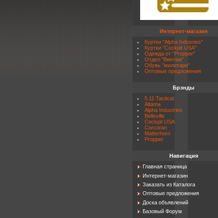
Интернет-магазин
Куртки "Alpha Indusries"
Куртки "Cockpit USA"
Одежда от "Propper"
Отдел "Винтаж"
Обувь "милитари"
Оптовые предложения
Брэнды
5.11 Tactical
Altama
Alpha Industries
Belleville
Cockpit USA
Corcoran
Matterhorn
Propper
Навигация
Главная страница
Интернет-магазин
Заказать из Каталога
Оптовые предложения
Доска объявлений
Базовый Форум