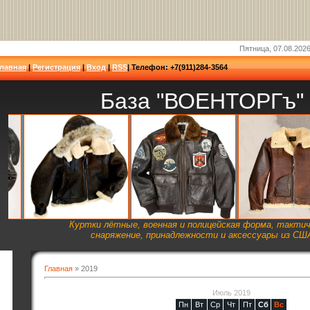
Пятница, 07.08.2026
Главная
|
Регистрация
|
Вход
|
RSS
| Телефон: +7(911)284-3564
База "ВОЕНТОРГъ"
Куртки лётные, военная и полицейская форма, такти
снаряжение, принадлежности и аксессуары из СШ
Главная
»
2019
Июль 2019
Пн
Вт
Ср
Чт
Пт
Сб
Вс