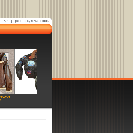
, 18:21 |
Приветствую Вас
Гость
ческое
А