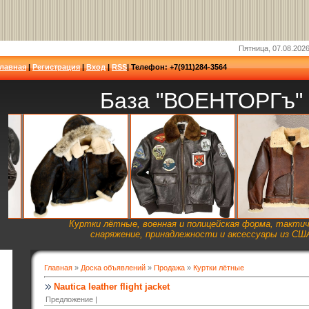
Пятница, 07.08.2026
Главная
|
Регистрация
|
Вход
|
RSS
| Телефон: +7(911)284-3564
База "ВОЕНТОРГъ"
Куртки лётные, военная и полицейская форма, такти
снаряжение, принадлежности и аксессуары из СШ
Главная
»
Доска объявлений
»
Продажа
»
Куртки лётные
Nautica leather flight jacket
Предложение |