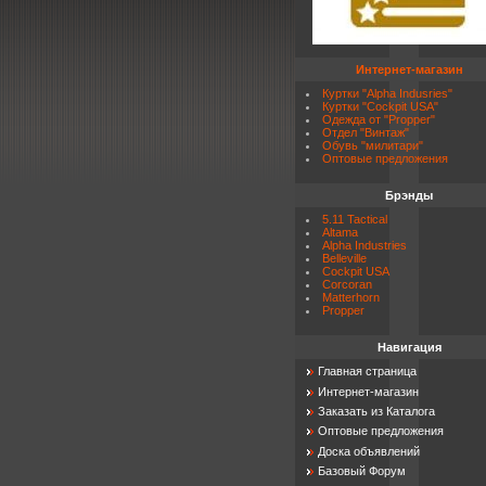
Интернет-магазин
Куртки "Alpha Indusries"
Куртки "Cockpit USA"
Одежда от "Propper"
Отдел "Винтаж"
Обувь "милитари"
Оптовые предложения
Брэнды
5.11 Tactical
Altama
Alpha Industries
Belleville
Cockpit USA
Corcoran
Matterhorn
Propper
Навигация
Главная страница
Интернет-магазин
Заказать из Каталога
Оптовые предложения
Доска объявлений
Базовый Форум