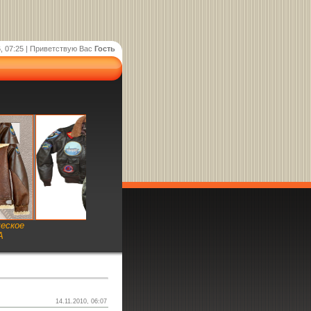
, 07:25 |
Приветствую Вас
Гость
ческое
А
14.11.2010, 06:07