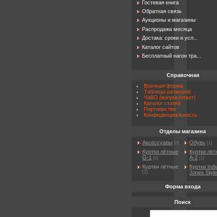
Гостевая книга
Обратная связь
Аукционы и магазины
Распродажа месяца
Достака: сроки и усл...
Каталог сайтов
Бесплатный нагон тра...
Справочная
Военная форма
Таблицы размеров
ЧаВО (вопрос/ответ)
Каталог статей
Партнерство
Конфиденциальность
Отделы магазина
Аксессуары
Обувь
[0]
[1]
Куртки лётные
Куртки лёт
G-1
A-2
[0]
[1]
Куртки лётные
Куртки Indi
[2]
Jones Style
Форма входа
Поиск