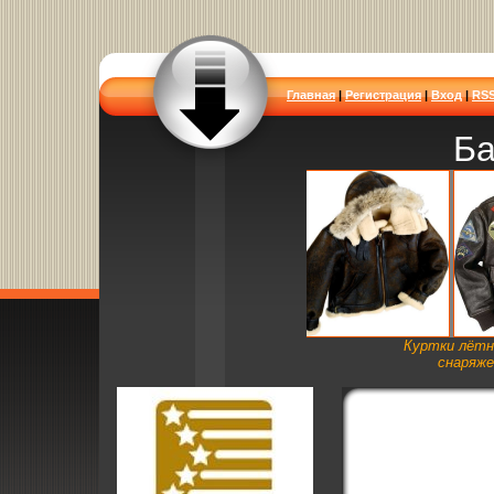
Главная
|
Регистрация
|
Вход
|
RS
Ба
Куртки лётн
снаряже