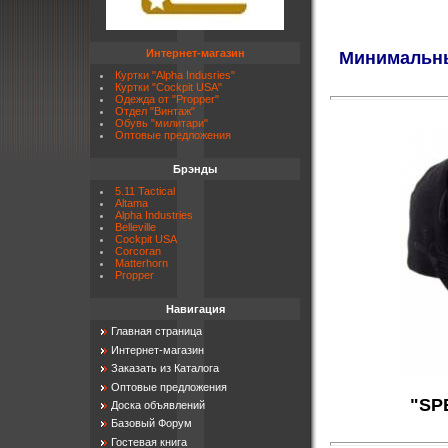
Интернет-магазин
Минимальный 
Куртки "Alpha Indusries"
Куртки "Cockpit USA"
Одежда от "Propper"
Отдел "Винтаж"
Обувь "милитари"
Оптовые предложения
Брэнды
5.11 Tactical
Altama
Alpha Industries
Belleville
Cockpit USA
Corcoran
Matterhorn
Propper
Навигация
Главная страница
Интернет-магазин
Заказать из Каталога
Оптовые предложения
"SP
Доска объявлений
Базовый Форум
Гостевая книга