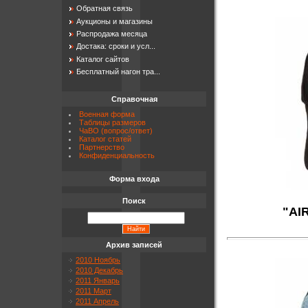
Обратная связь
Аукционы и магазины
Распродажа месяца
Достака: сроки и усл...
Каталог сайтов
Бесплатный нагон тра...
Справочная
Военная форма
Таблицы размеров
ЧаВО (вопрос/ответ)
Каталог статей
Партнерство
Конфиденциальность
Форма входа
Поиск
"
AI
Архив записей
2010 Ноябрь
2010 Декабрь
2011 Январь
2011 Март
2011 Апрель