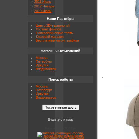
2011 Июль
2012 Январь
2019 Июль
Наши Партнёры
Центр 3D-технологий
Хостинг файлов
Психологические тесты
Книжный магазин
Бесплатный нагон трафика
Магазины Объявлений
Москва
Петербург
Иркутск
Владивосток
Поиск работы
Москва
Петербург
Иркутск
Владивосток
Будьте с нами:
База «ВОЕНТОРГъ»